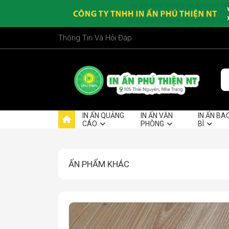
Thông Tin Và Hỏi Đáp
IN ẤN QUẢNG
IN ẤN VĂN
IN ẤN BA
CÁO
PHÒNG
BÌ
ẤN PHẨM KHÁC