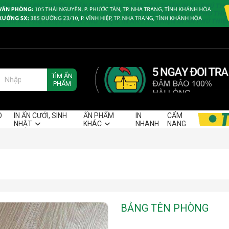
TÌM ẤN
PHẨM
O
IN ẤN CƯỚI, SINH
ẤN PHẨM
IN
CẨM
NHẬT
KHÁC
NHANH
NANG
BẢNG TÊN PHÒNG