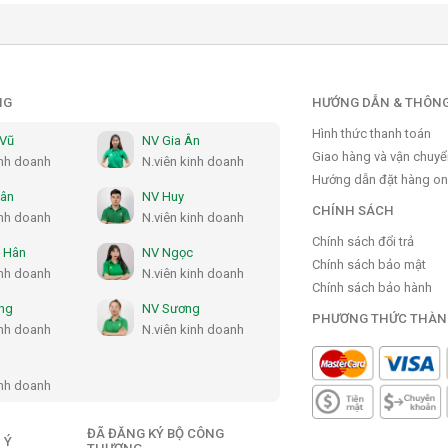
NG
HƯỚNG DẪN & THÔNG
Hình thức thanh toán
 Vũ
NV Gia Ân
Giao hàng và vận chuy
inh doanh
N.viên kinh doanh
Hướng dẫn đặt hàng on
Hân
NV Huy
CHÍNH SÁCH
inh doanh
N.viên kinh doanh
Chính sách đổi trả
 Hân
NV Ngọc
Chính sách bảo mật
inh doanh
N.viên kinh doanh
Chính sách bảo hành
ng
NV Sương
PHƯƠNG THỨC THÀN
inh doanh
N.viên kinh doanh
inh doanh
ĐÃ ĐĂNG KÝ BỘ CÔNG
 Ý