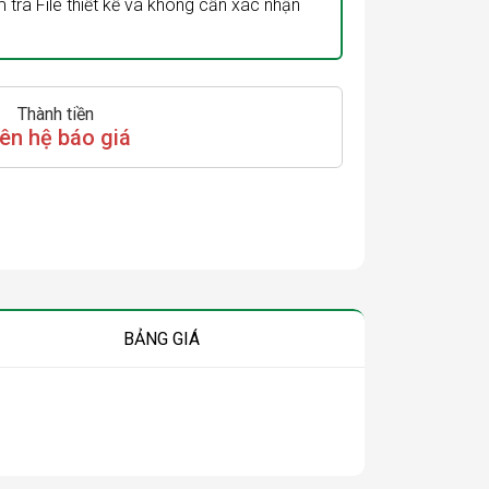
 tra File thiết kế và không cần xác nhận
Thành tiền
iên hệ báo giá
BẢNG GIÁ