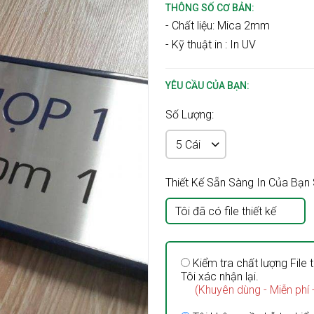
THÔNG SỐ CƠ BẢN:
- Chất liệu: Mica 2mm
- Kỹ thuật in : In UV
YÊU CẦU CỦA BẠN:
Số Lượng:
Thiết Kế Sẵn Sàng In Của Bạ
Tôi đã có file thiết kế
Kiểm tra chất lượng File t
Tôi xác nhận lại.
(Khuyên dùng - Miễn phí 