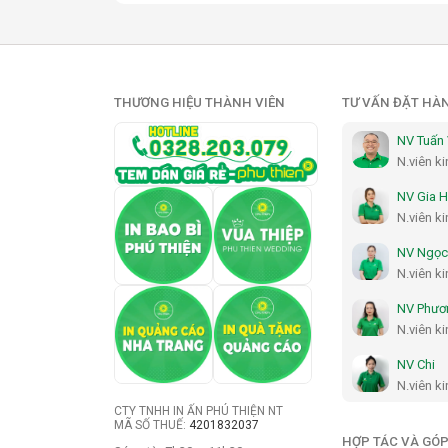
THƯƠNG HIỆU THÀNH VIÊN
TƯ VẤN ĐẶT HÀ
NV Tuấn
N.viên k
NV Gia 
N.viên k
NV Ngọc
N.viên k
NV Phươ
N.viên k
NV Chi
N.viên k
CTY TNHH IN ẤN PHÚ THIỆN NT
MÃ SỐ THUẾ:
4201832037
HỢP TÁC VÀ GÓP