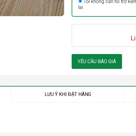
Tôi không cần hỗ trợ kiểm
lại.
L
YÊU CẦU BÁO GIÁ
LƯU Ý KHI ĐẶT HÀNG