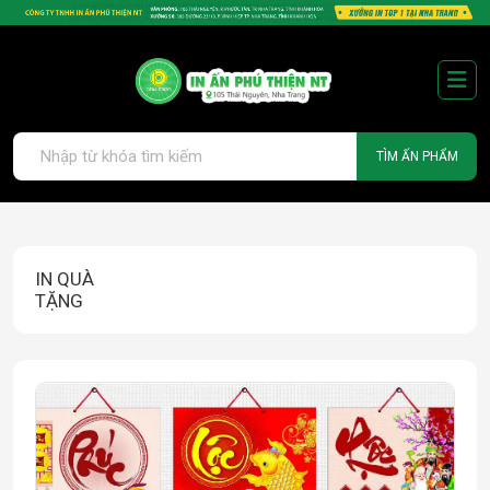
TÌM ẤN PHẨM
IN QUÀ
TẶNG