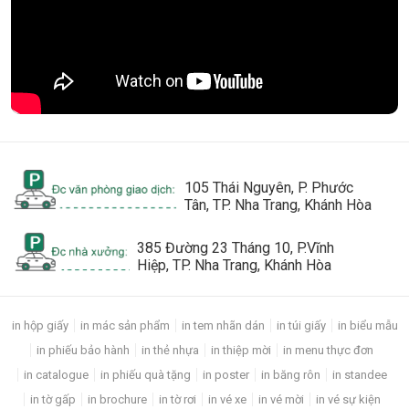
105 Thái Nguyên, P. Phước
Tân, TP. Nha Trang, Khánh Hòa
385 Đường 23 Tháng 10, P.Vĩnh
Hiệp, TP. Nha Trang, Khánh Hòa
in hộp giấy
in mác sản phẩm
in tem nhãn dán
in túi giấy
in biểu mẫu
in phiếu bảo hành
in thẻ nhựa
in thiệp mời
in menu thực đơn
in catalogue
in phiếu quà tặng
in poster
in băng rôn
in standee
in tờ gấp
in brochure
in tờ rơi
in vé xe
in vé mời
in vé sự kiện