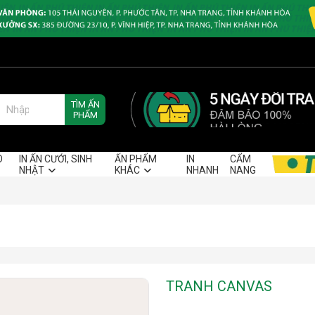
TÌM ẤN
PHẨM
O
IN ẤN CƯỚI, SINH
ẤN PHẨM
IN
CẨM
NHẬT
KHÁC
NHANH
NANG
TRANH CANVAS