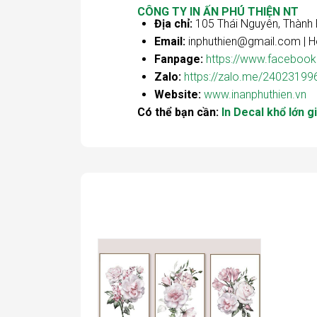
CÔNG TY IN ẤN PHÚ THIỆN NT
Địa chỉ:
105 Thái Nguyên, Thành 
Email:
inphuthien@gmail.com | Ho
Fanpage:
https://www.facebook
Zalo:
https://zalo.me/2402319
Website:
www.inanphuthien.vn
Có thể bạn cần:
In Decal khổ lớn g