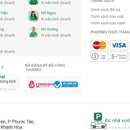
CHÍNH SÁCH
inh doanh
N.viên kinh doanh
Chính sách đổi trả
 Hân
NV Ngọc
Chính sách bảo mật
inh doanh
N.viên kinh doanh
Chính sách bảo hành
ng
NV Sương
PHƯƠNG THỨC THÀN
inh doanh
N.viên kinh doanh
inh doanh
ĐÃ ĐĂNG KÝ BỘ CÔNG
 Ý
THƯƠNG
hật
phòng Kinh
hiếp của tôi
ên, P. Phước Tân,
, Khánh Hòa