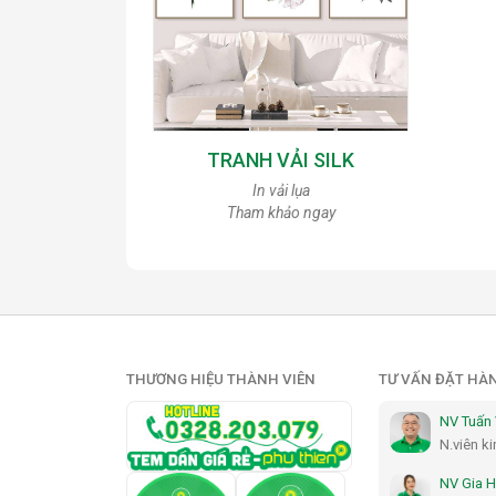
TRANH VẢI SILK
In vải lụa
Tham khảo ngay
THƯƠNG HIỆU THÀNH VIÊN
TƯ VẤN ĐẶT HÀ
NV Tuấn
N.viên k
NV Gia 