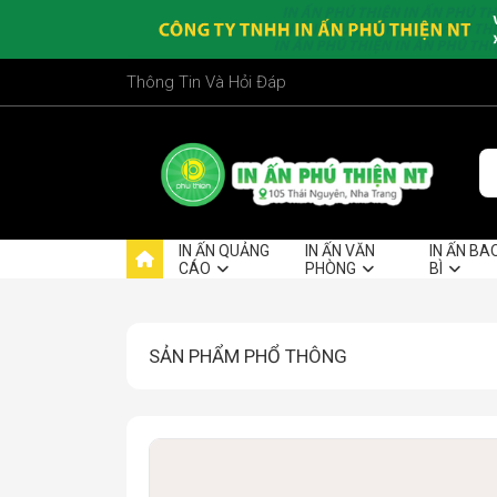
Thông Tin Và Hỏi Đáp
IN ẤN QUẢNG
IN ẤN VĂN
IN ẤN BA
CÁO
PHÒNG
BÌ
SẢN PHẨM PHỔ THÔNG