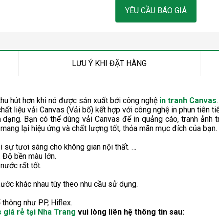
YÊU CẦU BÁO GIÁ
LƯU Ý KHI ĐẶT HÀNG
hu hút hơn khi nó được sản xuất bởi công nghệ
in tranh Canvas
.
chất liệu vải Canvas (Vải bố) kết hợp với công nghệ in phun tiên tiế
dạng. Bạn có thể dùng vải Canvas để in quảng cáo, tranh ảnh tra
mang lại hiệu ứng và chất lượng tốt, thỏa mãn mục đích của bạn.
i sự tươi sáng cho không gian nội thất. …
 Độ bền màu lớn.
nước rất tốt.
 thước khác nhau tùy theo nhu cầu sử dụng.
 thông như PP, Hiflex.
 giá rẻ tại Nha Trang
vui lòng liên hệ thông tin sau: