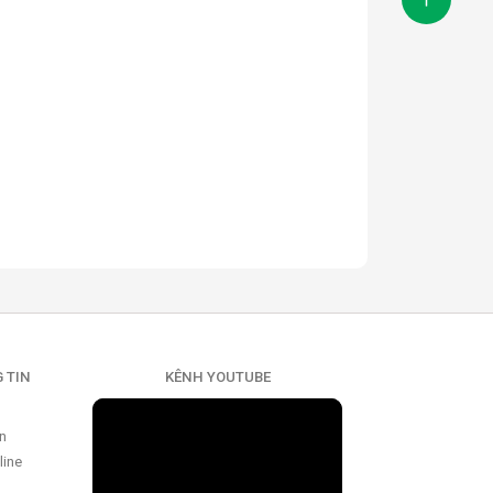
 TIN
KÊNH YOUTUBE
ển
line