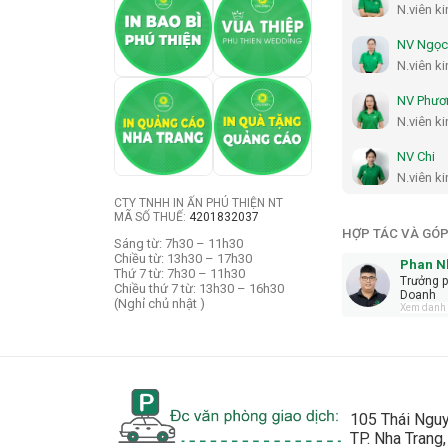
N.viên k
NV Ngọc
N.viên k
NV Phươ
N.viên k
NV Chi
N.viên k
CTY TNHH IN ẤN PHÚ THIỆN NT
MÃ SỐ THUẾ:
4201832037
HỢP TÁC VÀ GÓP
Sáng từ: 7h30 – 11h30
Chiều từ: 13h30 – 17h30
Phan N
Thứ 7 từ: 7h30 – 11h30
Trưởng 
Chiều thứ 7 từ: 13h30 – 16h30
Doanh
(Nghỉ chủ nhật )
Xem danh t
105 Thái Nguy
TP. Nha Trang