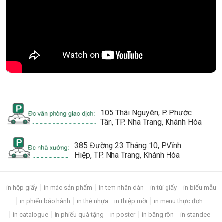
105 Thái Nguyên, P. Phước
Tân, TP. Nha Trang, Khánh Hòa
385 Đường 23 Tháng 10, P.Vĩnh
Hiệp, TP. Nha Trang, Khánh Hòa
in hộp giấy
in mác sản phẩm
in tem nhãn dán
in túi giấy
in biểu mẫu
in phiếu bảo hành
in thẻ nhựa
in thiệp mời
in menu thực đơn
in catalogue
in phiếu quà tặng
in poster
in băng rôn
in standee