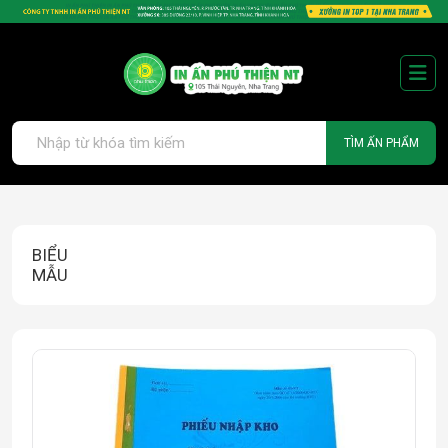
TÌM ẤN PHẨM
BIỂU
MẪU