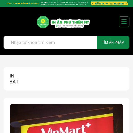
TÌM ẤN PHẨM
IN
BẠT