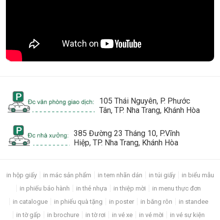
105 Thái Nguyên, P. Phước
Tân, TP. Nha Trang, Khánh Hòa
385 Đường 23 Tháng 10, P.Vĩnh
Hiệp, TP. Nha Trang, Khánh Hòa
in hộp giấy
in mác sản phẩm
in tem nhãn dán
in túi giấy
in biểu mẫu
in phiếu bảo hành
in thẻ nhựa
in thiệp mời
in menu thực đơn
in catalogue
in phiếu quà tặng
in poster
in băng rôn
in standee
in tờ gấp
in brochure
in tờ rơi
in vé xe
in vé mời
in vé sự kiện