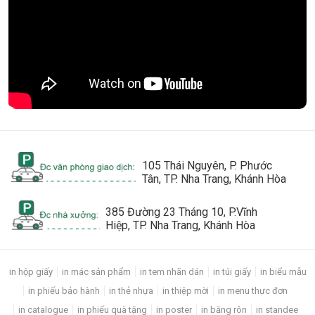
105 Thái Nguyên, P. Phước
Tân, TP. Nha Trang, Khánh Hòa
385 Đường 23 Tháng 10, P.Vĩnh
Hiệp, TP. Nha Trang, Khánh Hòa
in hộp giấy
in mác sản phẩm
in tem nhãn dán
in túi giấy
in biểu mẫu
in phiếu bảo hành
in thẻ nhựa
in thiệp mời
in menu thực đơn
in catalogue
in phiếu quà tặng
in poster
in băng rôn
in standee