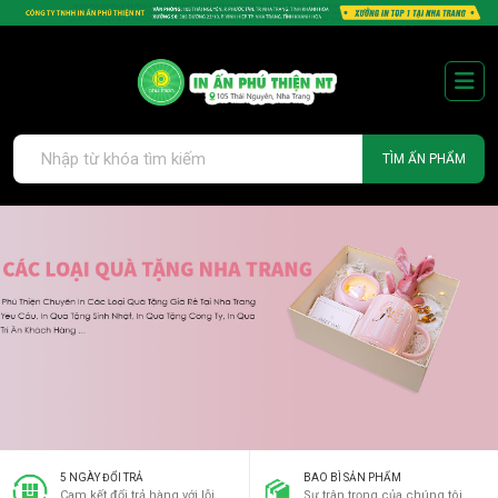
TÌM ẤN PHẨM
5 NGÀY ĐỔI TRẢ
BAO BÌ SẢN PHẨM
Cam kết đổi trả hàng với lỗi
Sự trân trọng của chúng tôi