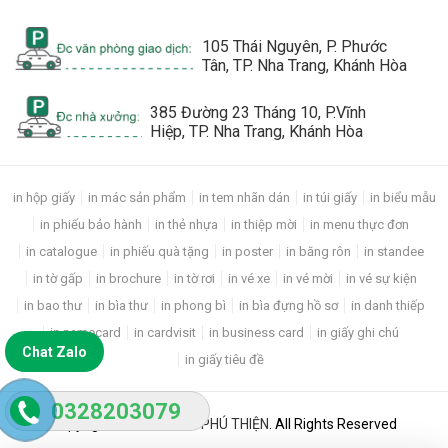
105 Thái Nguyên, P. Phước
Tân, TP. Nha Trang, Khánh Hòa
385 Đường 23 Tháng 10, P.Vĩnh
Hiệp, TP. Nha Trang, Khánh Hòa
in hộp giấy
in mác sản phẩm
in tem nhãn dán
in túi giấy
in biểu mẫu
in phiếu bảo hành
in thẻ nhựa
in thiệp mời
in menu thực đơn
in catalogue
in phiếu quà tặng
in poster
in băng rôn
in standee
in tờ gấp
in brochure
in tờ rơi
in vé xe
in vé mời
in vé sự kiện
in bao thư
in bìa thư
in phong bì
in bìa đựng hồ sơ
in danh thiếp
in namecard
in cardvisit
in business card
in giấy ghi chú
Chat Zalo
in giấy tiêu đề
0328203079
Copyright © 2024
IN ẤN PHÚ THIỆN
.
All Rights Reserved