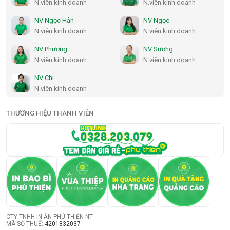
N.viên kinh doanh
N.viên kinh doanh
NV Ngọc Hân
NV Ngọc
N.viên kinh doanh
N.viên kinh doanh
NV Phương
NV Sương
N.viên kinh doanh
N.viên kinh doanh
NV Chi
N.viên kinh doanh
THƯƠNG HIỆU THÀNH VIÊN
CTY TNHH IN ẤN PHÚ THIỆN NT
MÃ SỐ THUẾ:
4201832037