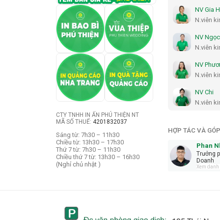
NV Gia 
N.viên k
NV Ngọc
N.viên k
NV Phươ
N.viên k
NV Chi
N.viên k
CTY TNHH IN ẤN PHÚ THIỆN NT
MÃ SỐ THUẾ:
4201832037
HỢP TÁC VÀ GÓP
Sáng từ: 7h30 – 11h30
Chiều từ: 13h30 – 17h30
Phan N
Thứ 7 từ: 7h30 – 11h30
Trưởng 
Chiều thứ 7 từ: 13h30 – 16h30
Doanh
(Nghỉ chủ nhật )
Xem danh t