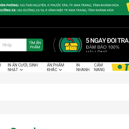
TÌM ẤN
PHẨM
O
IN ẤN CƯỚI, SINH
ẤN PHẨM
IN
CẨM
NHẬT
KHÁC
NHANH
NANG