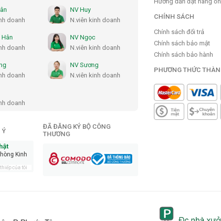
Hướng dẫn đặt hàng on
Hân
NV Huy
CHÍNH SÁCH
inh doanh
N.viên kinh doanh
Chính sách đổi trả
 Hân
NV Ngọc
Chính sách bảo mật
inh doanh
N.viên kinh doanh
Chính sách bảo hành
ng
NV Sương
PHƯƠNG THỨC THÀN
inh doanh
N.viên kinh doanh
inh doanh
ĐÃ ĐĂNG KÝ BỘ CÔNG
 Ý
THƯƠNG
hật
phòng Kinh
hiếp của tôi