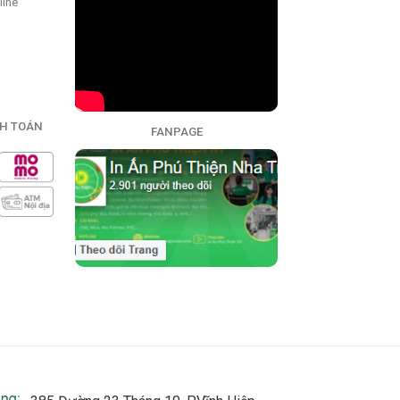
line
H TOÁN
FANPAGE