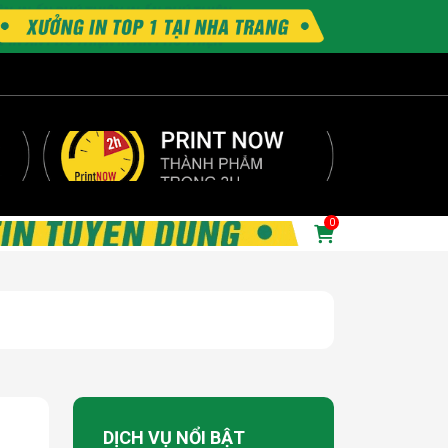
0
DỊCH VỤ NỔI BẬT