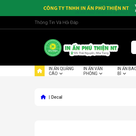
Thông Tin Và Hỏi Đáp
IN ẤN QUẢNG
IN ẤN VĂN
IN ẤN BA
CÁO
PHÒNG
BÌ
|
Decal