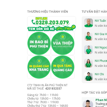
THƯƠNG HIỆU THÀNH VIÊN
TƯ VẤN ĐẶT HÀ
NV Tuấn
N.viên k
NV Gia 
N.viên k
NV Ngọc
N.viên k
NV Phươ
N.viên k
NV Chi
N.viên k
CTY TNHH IN ẤN PHÚ THIỆN NT
MÃ SỐ THUẾ:
4201832037
HỢP TÁC VÀ GÓP
Sáng từ: 7h30 – 11h30
Chiều từ: 13h30 – 17h30
Phan N
Thứ 7 từ: 7h30 – 11h30
Trưởng 
Chiều thứ 7 từ: 13h30 – 16h30