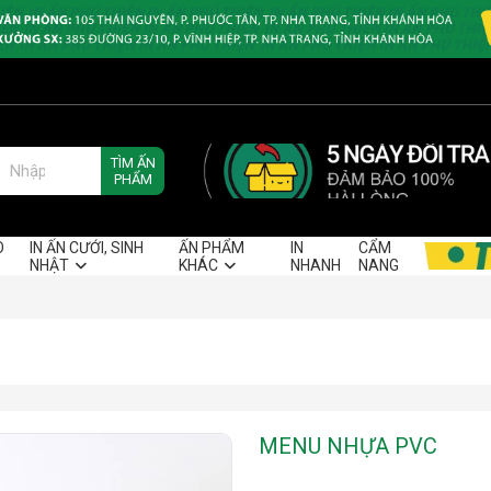
TÌM ẤN
PHẨM
O
IN ẤN CƯỚI, SINH
ẤN PHẨM
IN
CẨM
NHẬT
KHÁC
NHANH
NANG
MENU NHỰA PVC