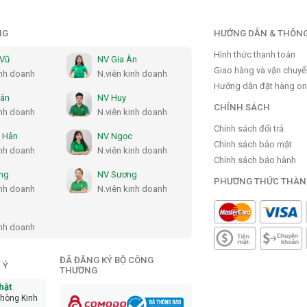
NG
HƯỚNG DẪN & THÔNG
Hình thức thanh toán
 Vũ
NV Gia Ân
Giao hàng và vận chuy
inh doanh
N.viên kinh doanh
Hướng dẫn đặt hàng on
Hân
NV Huy
CHÍNH SÁCH
inh doanh
N.viên kinh doanh
Chính sách đổi trả
 Hân
NV Ngọc
Chính sách bảo mật
inh doanh
N.viên kinh doanh
Chính sách bảo hành
ng
NV Sương
PHƯƠNG THỨC THÀN
inh doanh
N.viên kinh doanh
inh doanh
ĐÃ ĐĂNG KÝ BỘ CÔNG
 Ý
THƯƠNG
hật
phòng Kinh