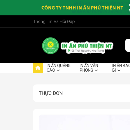
Thông Tin Và Hỏi Đáp
IN ẤN QUẢNG
IN ẤN VĂN
IN ẤN BA
CÁO
PHÒNG
BÌ
THỰC ĐƠN