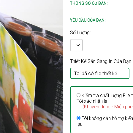
THÔNG SỐ CƠ BẢN:
YÊU CẦU CỦA BẠN:
Số Lượng:
Thiết Kế Sẵn Sàng In Của Bạ
Tôi đã có file thiết kế
Kiểm tra chất lượng File t
Tôi xác nhận lại.
(Khuyên dùng - Miễn phí 
Tôi không cần hỗ trợ kiểm
lại.